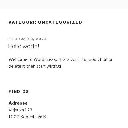
Videre
HUSQVARNA VIKING
til
OVERLOCKER – HØJ KVALITET
indhold
KATEGORI:
UNCATEGORIZED
OG BRUGERVENLIGHED…
UDGIVET
FEBRUAR 8, 2023
DEN
Hello world!
Welcome to WordPress. This is your first post. Edit or
delete it, then start writing!
FIND OS
Adresse
Vejnavn 123
1000 København K