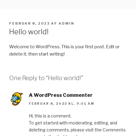
Videre
HUSQVARNA VIKING
til
OVERLOCKER – HØJ KVALITET
indhold
UDGIVET
FEBRUAR 8, 2023
AF
ADMIN
OG BRUGERVENLIGHED…
DEN
Hello world!
Welcome to WordPress. This is your first post. Edit or
delete it, then start writing!
One Reply to “Hello world!”
A WordPress Commenter
FEBRUAR 8, 2023 KL. 9:01 AM
Hi, this is a comment.
To get started with moderating, editing, and
deleting comments, please visit the Comments